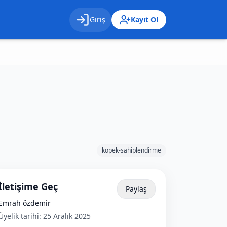
Giriş
Kayıt Ol
Giriş
Kayıt Ol
kopek-sahiplendirme
İletişime Geç
Paylaş
Emrah özdemir
Üyelik tarihi:
25 Aralık 2025