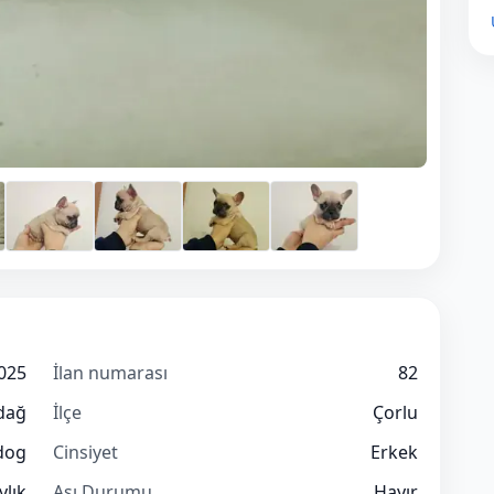
2025
İlan numarası
82
dağ
İlçe
Çorlu
dog
Cinsiyet
Erkek
ylık
Aşı Durumu
Hayır