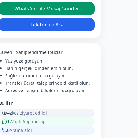
WhatsApp ile Mesaj Gönder
Telefon ile Ara
Güvenli Sahiplendirme İpuçları
Yüz yüze görüşün.
İlanın gerçekliğinden emin olun.
Sağlık durumunu sorgulayın.
Transfer ücreti taleplerinde dikkatli olun.
Adres ve iletişim bilgilerini doğrulayın.
Bu ilan
42
kez ziyaret edildi
1
WhatsApp mesajı
0
Arama aldı