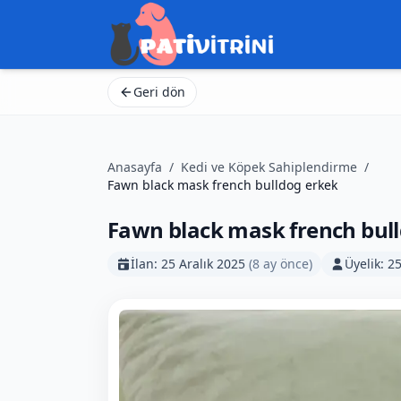
Geri dön
Anasayfa
/
Kedi ve Köpek Sahiplendirme
/
Fawn black mask french bulldog erkek
Fawn black mask french bul
İlan:
25 Aralık 2025
(
8 ay önce
)
Üyelik:
25