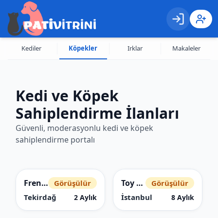
Giriş
Kayıt 
Kediler
Köpekler
Irklar
Makaleler
Kedi ve Köpek
Sahiplendirme İlanları
Güvenli, moderasyonlu kedi ve köpek
sahiplendirme portalı
French Bulldog
Toy Poodle
Görüşülür
Görüşülür
Tekirdağ
İstanbul
2 Aylık
8 Aylık