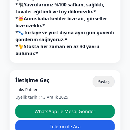
*🐈‍⬛Yavrularımız %100 safkan, sağlıklı,
tuvalet eğitimli ve tüy dökmezdir.*
*😻Anne-baba kediler bize ait, görseller
bize özeldir.*
*🐾Türkiye ve yurt dışına aynı gün güvenli
gönderim sağlıyoruz.*
*🐈Stokta her zaman en az 30 yavru
bulunur.*
İletişime Geç
Paylaş
Lüks Patiler
Üyelik tarihi:
13 Aralık 2025
WhatsApp ile Mesaj Gönder
Telefon ile Ara