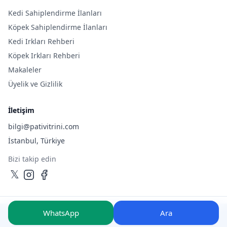
Kedi Sahiplendirme İlanları
Köpek Sahiplendirme İlanları
Kedi Irkları Rehberi
Köpek Irkları Rehberi
Makaleler
Üyelik ve Gizlilik
İletişim
bilgi@pativitrini.com
İstanbul, Türkiye
Bizi takip edin
𝕏
WhatsApp
Ara
©
2026
Pativitrini.com
— Tüm hakları saklıdır.