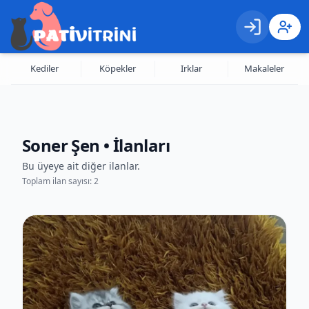
Giriş
Kayıt 
Kediler
Köpekler
Irklar
Makaleler
Soner Şen
• İlanları
Bu üyeye ait diğer ilanlar.
Toplam ilan sayısı:
2